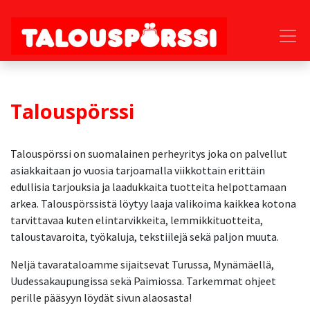
Talouspörssi
Talouspörssi on suomalainen perheyritys joka on palvellut
asiakkaitaan jo vuosia tarjoamalla viikkottain erittäin
edullisia tarjouksia ja laadukkaita tuotteita helpottamaan
arkea. Talouspörssistä löytyy laaja valikoima kaikkea kotona
tarvittavaa kuten elintarvikkeita, lemmikkituotteita,
taloustavaroita, työkaluja, tekstiilejä sekä paljon muuta.
Neljä tavarataloamme sijaitsevat Turussa, Mynämäellä,
Uudessakaupungissa sekä Paimiossa. Tarkemmat ohjeet
perille pääsyyn löydät sivun alaosasta!