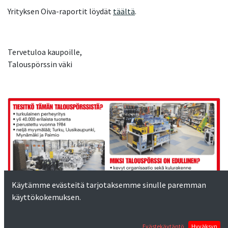
Yrityksen Oiva-raportit löydät
täältä
.
Tervetuloa kaupoille,
Talouspörssin väki
Käytämme evästeitä tarjotaksemme sinulle paremman
käyttökokemuksen.
Evästekäytäntö
Hyväksyn